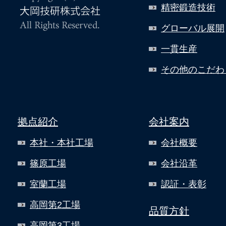
精密鍛造技術
グローバル展開
一貫生産
その他のこだわ
拠点紹介
会社案内
本社・本社工場
会社概要
篠原工場
会社沿革
室蘭工場
認証・表彰
高岡第2工場
品質方針
高岡第3工場